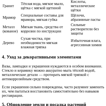
Кислоты,
Тёплая вода, мягкое мыло,
Гранит
металлические
щётка с мягкой щетиной
щётки
Специальные составы для
Щёлочи,
Мрамор
мрамора, мягкая губка
абразивные пасты
Сильные
Металл
Мягкая ткань, средства от
растворители без
(кованоe)
коррозии по инструкции
защиты
Сухая чистка, при
Избыточная влага,
Дерево
необходимости мягкая
агрессивная химия
влажная тряпка
4. Уход за декоративными элементами
Вазы, лампадки и украшения нуждаются в особом внимании.
Стекло и керамику можно аккуратно мыть тёплой водой,
металлические детали — протирать мягкой тряпкой с
антикоррозийным средством.
Если украшения сильно повреждены, часто разумнее заменить
их, чем пытаться восстановить самостоятельно без навыков
реставрации.
5. Обновление земли и посадка растений